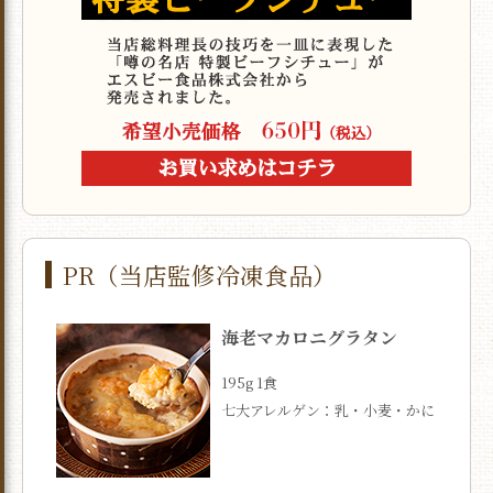
PR（当店監修冷凍食品）
海老マカロニグラタン
195g 1食
七大アレルゲン：乳・小麦・かに