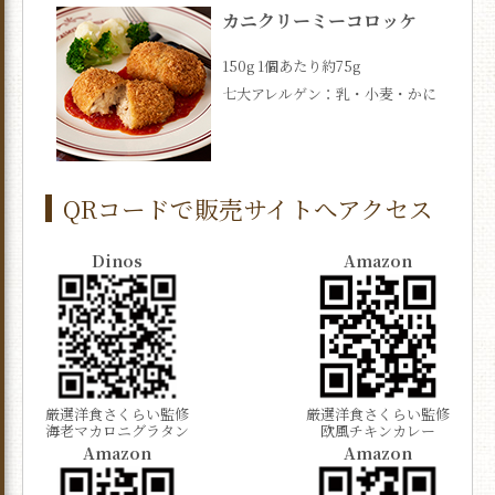
カニクリーミーコロッケ
150g 1個あたり約75g
七大アレルゲン：乳・小麦・かに
QRコードで販売サイトへアクセス
Dinos
Amazon
厳選洋食さくらい監修
厳選洋食さくらい監修
海老マカロニグラタン
欧風チキンカレー
Amazon
Amazon